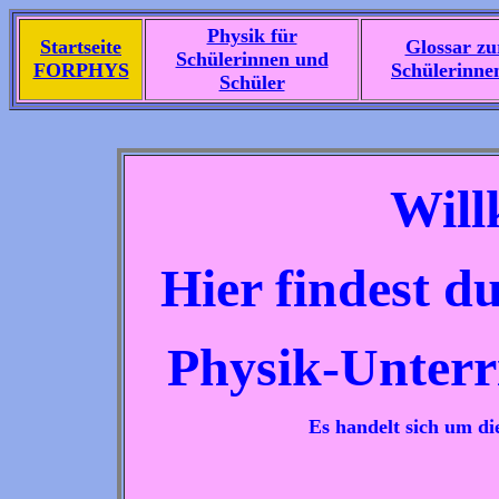
Physik für
Startseite
Glossar zu
Schülerinnen und
FORPHYS
Schülerinne
Schüler
Wil
Hier findest d
Physik-Unterr
Es handelt sich um di